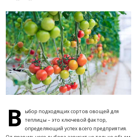
у
В
ыбор подходящих сортов овощей для
теплицы – это ключевой фактор,
определяющий успех всего предприятия.
От правильного выбора зависит не только объем