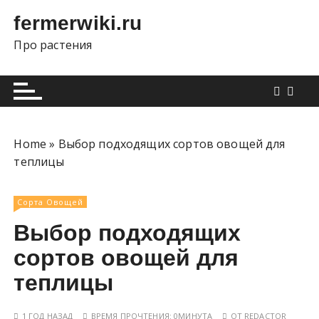
П
fermerwiki.ru
е
р
Про растения
е
й
т
и
к
Home
»
Выбор подходящих сортов овощей для
с
теплицы
о
д
е
Сорта Овощей
р
Выбор подходящих
ж
сортов овощей для
и
м
теплицы
о
м
1 ГОД НАЗАД
ВРЕМЯ ПРОЧТЕНИЯ:
0МИНУТА
ОТ
REDACTOR