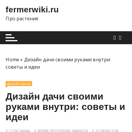
П
fermerwiki.ru
е
р
Про растения
е
й
т
и
к
Home
»
Дизайн дачи своими руками внутри:
с
советы и идеи
о
д
е
Дизайн Дачи
р
Дизайн дачи своими
ж
руками внутри: советы и
и
м
идеи
о
м
1 ГОД НАЗАД
ВРЕМЯ ПРОЧТЕНИЯ:
0МИНУТА
ОТ
REDACTOR