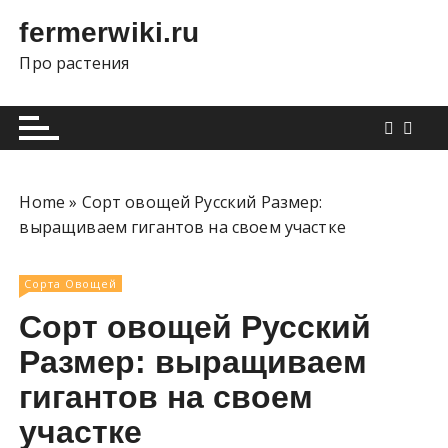
П
fermerwiki.ru
е
р
Про растения
е
й
т
и
к
Home
»
Сорт овощей Русский Размер:
с
выращиваем гигантов на своем участке
о
д
е
Сорта Овощей
р
Сорт овощей Русский
ж
Размер: выращиваем
и
м
гигантов на своем
о
участке
м