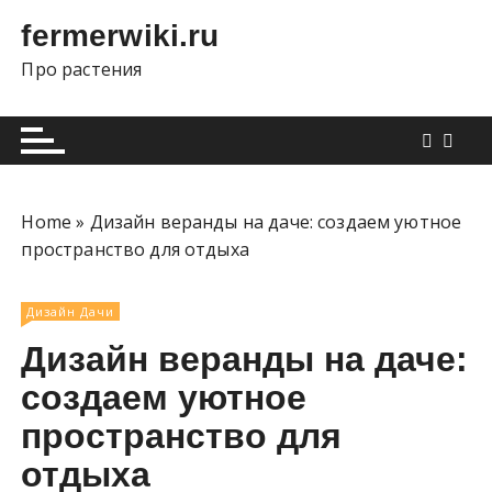
П
fermerwiki.ru
е
р
Про растения
е
й
т
и
к
Home
»
Дизайн веранды на даче: создаем уютное
с
пространство для отдыха
о
д
е
Дизайн Дачи
р
Дизайн веранды на даче:
ж
создаем уютное
и
м
пространство для
о
отдыха
м