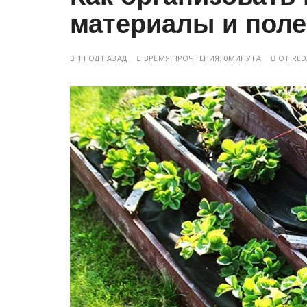
у
материалы и пол
1 ГОД НАЗАД
ВРЕМЯ ПРОЧТЕНИЯ:
0МИНУТА
ОТ
RED