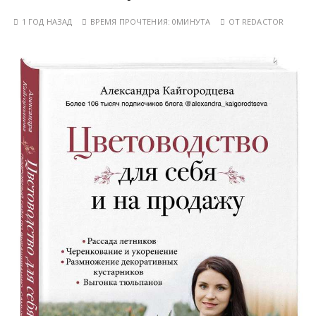
у
1 ГОД НАЗАД
ВРЕМЯ ПРОЧТЕНИЯ:
0МИНУТА
ОТ
REDACTOR