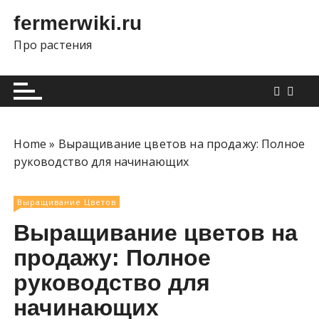
П
fermerwiki.ru
е
р
Про растения
е
й
т
и
к
Home
»
Выращивание цветов на продажу: Полное
с
руководство для начинающих
о
д
е
Выращивание Цветов
р
Выращивание цветов на
ж
продажу: Полное
и
м
руководство для
о
начинающих
м