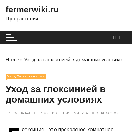
П
fermerwiki.ru
е
р
Про растения
е
й
т
и
к
Home
»
Уход за глоксинией в домашних условиях
с
о
д
Уход Ха Растениями
е
Уход за глоксинией в
р
домашних условиях
ж
и
м
1 ГОД НАЗАД
ВРЕМЯ ПРОЧТЕНИЯ:
0МИНУТА
ОТ
REDACTOR
о
м
локсиния – это прекрасное комнатное