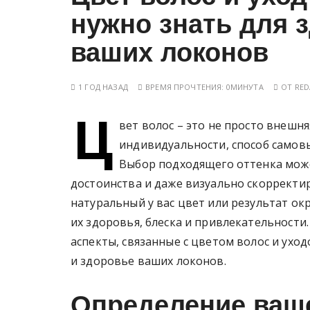
у
нужно знать для 
ваших локонов
1 ГОД НАЗАД
ВРЕМЯ ПРОЧТЕНИЯ:
0МИНУТА
ОТ
RED
Ц
вет волос – это не просто внешня
индивидуальности, способ самов
Выбор подходящего оттенка може
достоинства и даже визуально скорректир
натуральный у вас цвет или результат ок
их здоровья, блеска и привлекательности
аспекты, связанные с цветом волос и ухо
и здоровье ваших локонов.
Определение ваше