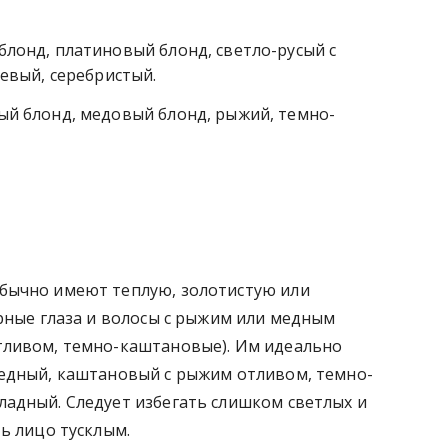
лонд, платиновый блонд, светло-русый с
евый, серебристый.
й блонд, медовый блонд, рыжий, темно-
бычно имеют теплую, золотистую или
рные глаза и волосы с рыжим или медным
тливом, темно-каштановые). Им идеально
едный, каштановый с рыжим отливом, темно-
адный. Следует избегать слишком светлых и
ь лицо тусклым.