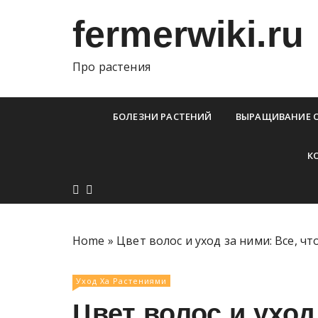
П
fermerwiki.ru
е
р
е
Про растения
й
т
и
БОЛЕЗНИ РАСТЕНИЙ
ВЫРАЩИВАНИЕ 
к
с
К
о
д
е
р
ж
Home
»
Цвет волос и уход за ними: Все, ч
и
м
Уход Ха Растениями
о
Цвет волос и уход
м