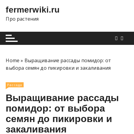
П
fermerwiki.ru
е
р
Про растения
е
й
т
и
к
Home
»
Выращивание рассады помидор: от
с
выбора семян до пикировки и закаливания
о
д
е
Рассада
р
Выращивание рассады
ж
помидор: от выбора
и
м
семян до пикировки и
о
закаливания
м