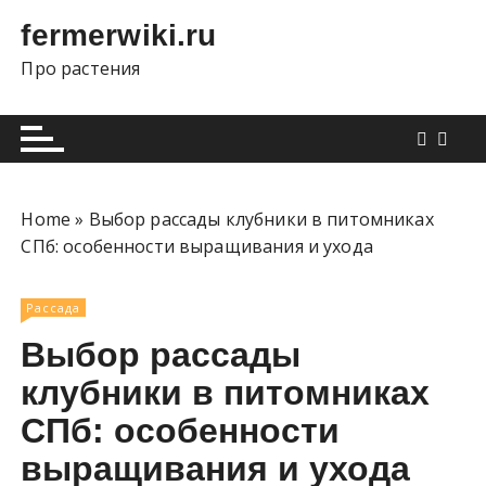
П
fermerwiki.ru
е
р
Про растения
е
й
т
и
к
Home
»
Выбор рассады клубники в питомниках
с
СПб: особенности выращивания и ухода
о
д
е
Рассада
р
Выбор рассады
ж
клубники в питомниках
и
м
СПб: особенности
о
выращивания и ухода
м