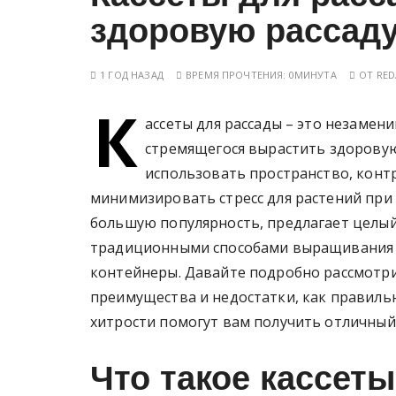
у
здоровую рассад
1 ГОД НАЗАД
ВРЕМЯ ПРОЧТЕНИЯ:
0МИНУТА
ОТ
RED
К
ассеты для рассады – это незамен
стремящегося вырастить здоровую
использовать пространство, конт
минимизировать стресс для растений при
большую популярность, предлагает целый
традиционными способами выращивания р
контейнеры. Давайте подробно рассмотрим,
преимущества и недостатки, как правильн
хитрости помогут вам получить отличный
Что такое кассет