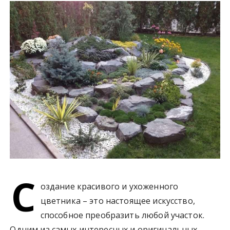
у
С
оздание красивого и ухоженного
цветника – это настоящее искусство,
способное преобразить любой участок.
Одним из самых интересных и оригинальных