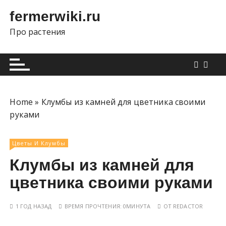
П
fermerwiki.ru
е
р
Про растения
е
й
т
и
к
Home
»
Клумбы из камней для цветника своими
с
руками
о
д
е
Цветы И Клумбы
р
Клумбы из камней для
ж
цветника своими руками
и
м
о
1 ГОД НАЗАД
ВРЕМЯ ПРОЧТЕНИЯ:
0МИНУТА
ОТ
REDACTOR
м