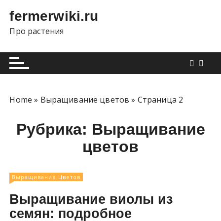
П
fermerwiki.ru
е
р
Про растения
е
й
т
и
к
Home
»
Выращивание цветов
»
Страница 2
с
о
Рубрика:
Выращивание
д
е
цветов
р
ж
и
Выращивание Цветов
м
Выращивание виолы из
о
семян: подробное
м