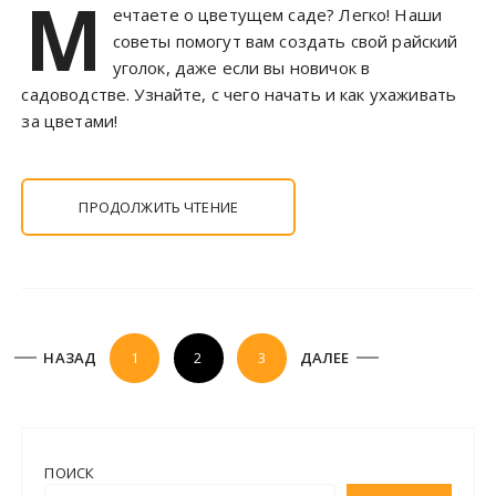
М
ечтаете о цветущем саде? Легко! Наши
советы помогут вам создать свой райский
уголок, даже если вы новичок в
садоводстве. Узнайте, с чего начать и как ухаживать
за цветами!
ПРОДОЛЖИТЬ ЧТЕНИЕ
П
НАЗАД
1
2
3
ДАЛЕЕ
а
г
и
ПОИСК
н